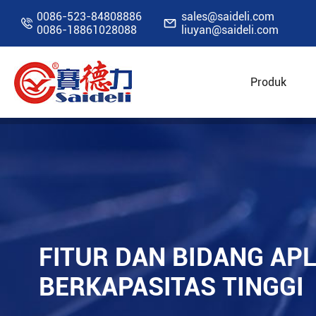
0086-523-84808886
sales@saideli.com


0086-18861028088
liuyan@saideli.com
Produk
Rumah
Sumber Daya
Blog
Fitur dan bid
FITUR DAN BIDANG AP
BERKAPASITAS TINGGI