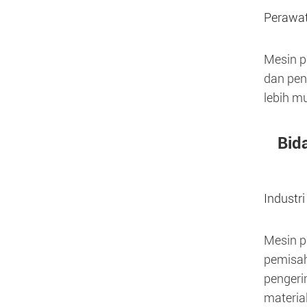
Perawa
Mesin p
dan pen
lebih m
Bid
Industri
Mesin p
pemisah
pengeri
materia