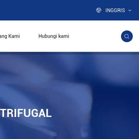

INGGRIS
ang Kami
Hubungi kami

gi
NTRIFUGAL