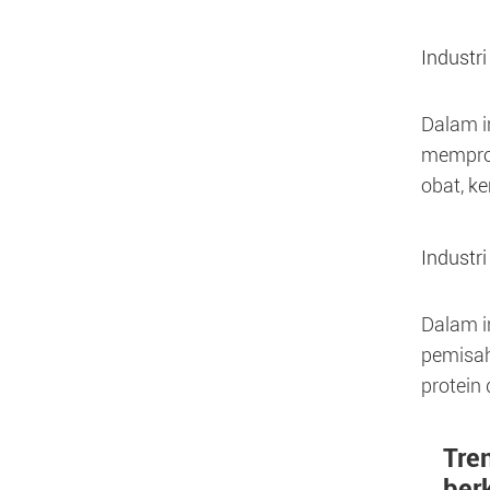
Industr
Dalam i
memprod
obat, k
Industr
Dalam i
pemisah
protein
Tre
ber