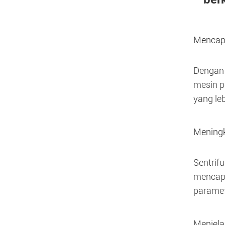
Mencapa
Dengan 
mesin p
yang le
Meningk
Sentrif
mencapa
paramet
Menjela