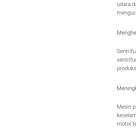
udara da
mengura
Menghe
Sentrif
sentrif
produks
Meningk
Mesin p
keselam
motor t