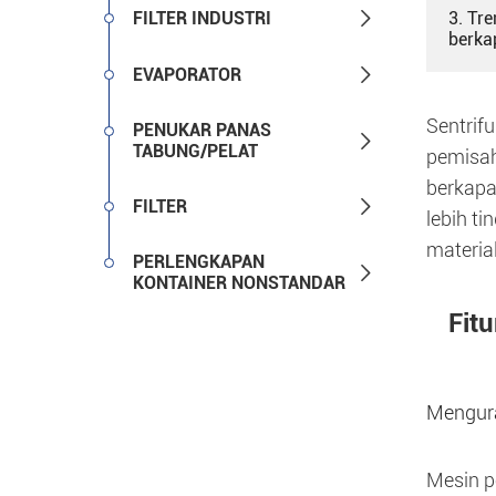

FILTER INDUSTRI
3. Tr
berka

EVAPORATOR
Sentrif
PENUKAR PANAS

TABUNG/PELAT
pemisah
berkapa

FILTER
lebih t
materia
PERLENGKAPAN

KONTAINER NONSTANDAR
Fit
Mengura
Mesin p