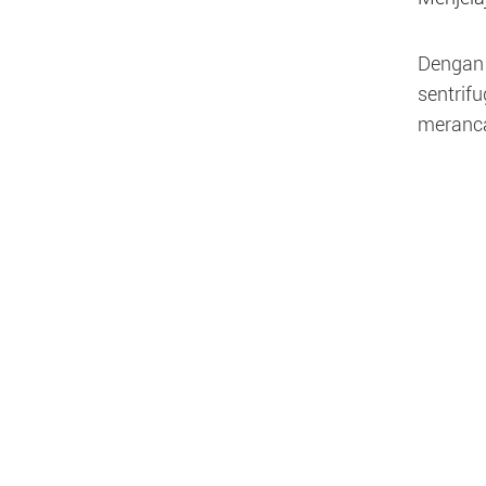
Dengan 
sentrif
meranca