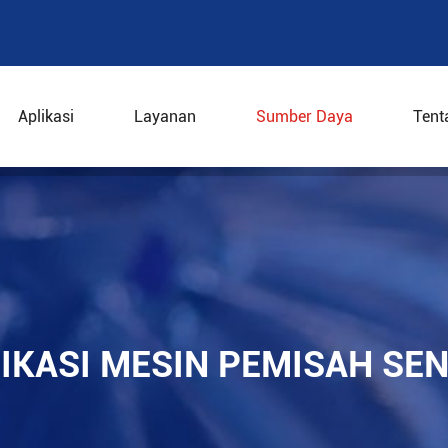
Aplikasi
Layanan
Sumber Daya
Tent
ang aplikasi mesin pemisah sentrifugal berkapasitas ting
LIKASI MESIN PEMISAH SE