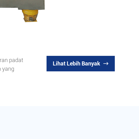
S
o
iran padat
Seri
Lihat Lebih Banyak

n yang
part
teta
noxi