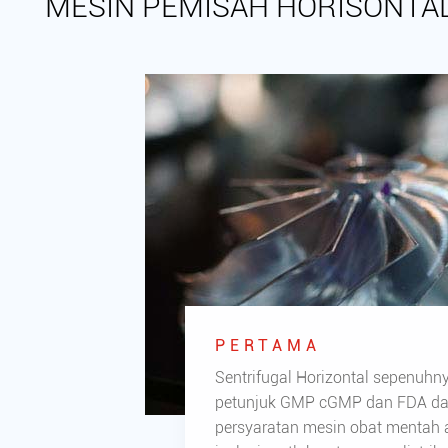
MESIN PEMISAH HORISONTAL
PERTAMA
Sentrifugal Horizontal sepenuhn
petunjuk GMP cGMP dan FDA d
persyaratan mesin obat mentah 