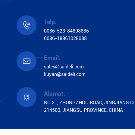
Telp:

0086-523-84808886
0086-18861028088
Email:

sales@saideli.com
liuyan@saideli.com
Alamat:

NO 31, ZHONGZHOU ROAD, JINGJIANG CI
214500, JIANGSU PROVINCE, CHINA