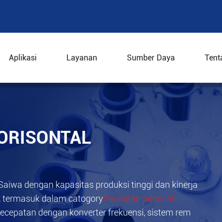
Aplikasi
Layanan
Sumber Daya
Tent
Mesin pemisah horisontal
ORISONTAL
 Saiwa dengan kapasitas produksi tinggi dan kinerja
l, termasuk dalam catogory
Peralatan pemisah
kecepatan dengan konverter frekuensi, sistem rem