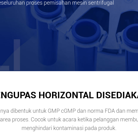
seluruhan proses pemisahan mesin sentrifugal
NGUPAS HORIZONTAL DISEDIAK
uhnya dibentuk untuk GMP cGMP dan norma FDA dan mem
an area proses. Cocok untuk acara ketika pelanggan memb
menghindari kontaminasi pada produk.