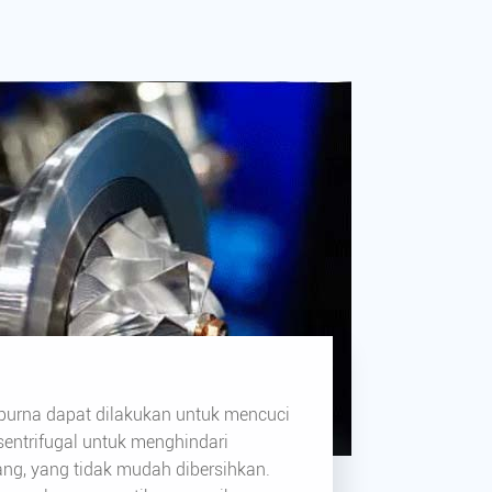
purna dapat dilakukan untuk mencuci
 sentrifugal untuk menghindari
ang, yang tidak mudah dibersihkan.