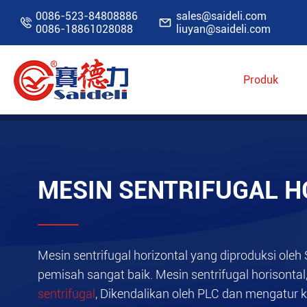
0086-523-84808886
sales@saideli.com


0086-18861028088
liuyan@saideli.com
Produk
Rumah
Produk
Mesin pemisah industri
MESIN SENTRIFUGAL H
Mesin sentrifugal horizontal yang diproduksi oleh
pemisah sangat baik. Mesin sentrifugal horisonta
sentrifugal
, Dikendalikan oleh PLC dan mengatur 