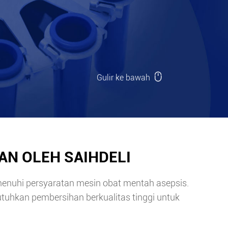

Gulir ke bawah
AN OLEH SAIHDELI
enuhi persyaratan mesin obat mentah asepsis.
utuhkan pembersihan berkualitas tinggi untuk