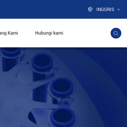

INGGRIS
ang Kami
Hubungi kami
