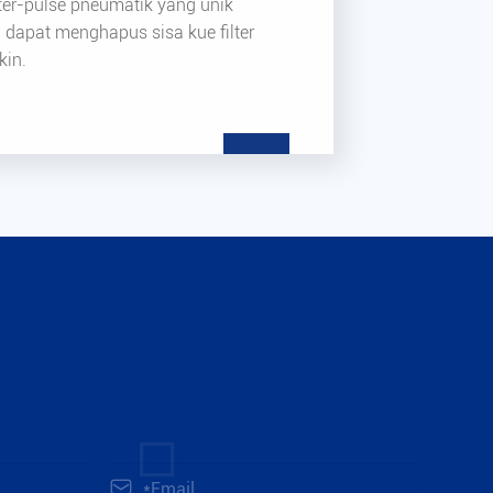
er-pulse pneumatik yang unik
g dapat menghapus sisa kue filter
in.
