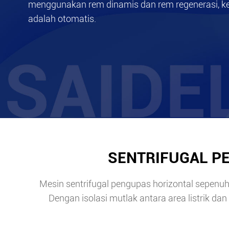
menggunakan rem dinamis dan rem regenerasi, ke
adalah otomatis.
SENTRIFUGAL PE
Mesin sentrifugal pengupas horizontal sepen
Dengan isolasi mutlak antara area listrik d