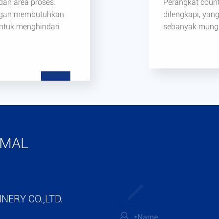
 dan area proses.
Perangkat count
nggan membutuhkan
dilengkapi, yan
untuk menghindari
sebanyak mungk
IMAL
NERY CO.,LTD.
