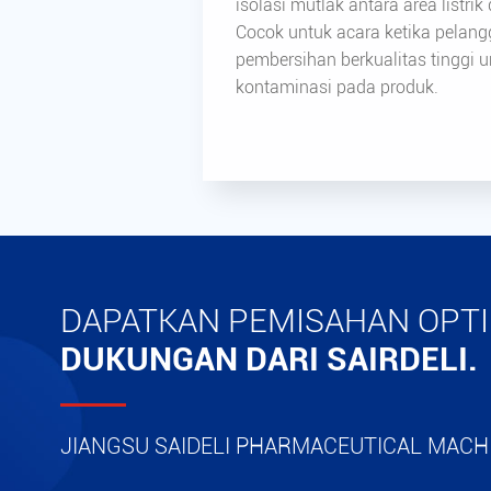
isolasi mutlak antara area listrik
Cocok untuk acara ketika pela
pembersihan berkualitas tinggi 
kontaminasi pada produk.
DAPATKAN PEMISAHAN OPT
DUKUNGAN DARI SAIRDELI.
JIANGSU SAIDELI PHARMACEUTICAL MACHI