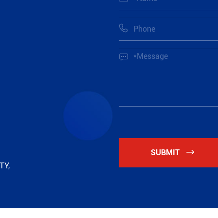


SUBMIT

TY,