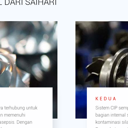
 DARI SAIHARI
KEDUA
ya terhubung untuk
Sistem CIP sem
an memenuhi
bagian internal
asepsis. Dengan
kontaminasi sil