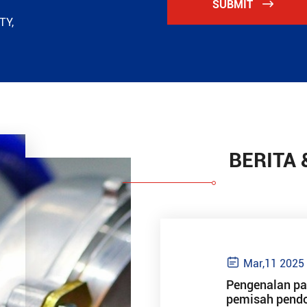
SUBMIT

TY,
BERITA

Mar,11 2025
Pengenalan pa
pemisah pend