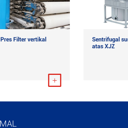
Pres Filter vertikal
Sentrifugal s
atas XJZ
Lihat Lebih Banyak

Liha
IMAL