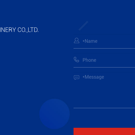
NERY CO.,LTD.


