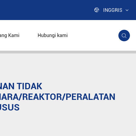

INGGRIS
ang Kami
Hubungi kami

r/peralatan Material khusus
NAN TIDAK
ARA/REAKTOR/PERALATAN
USUS