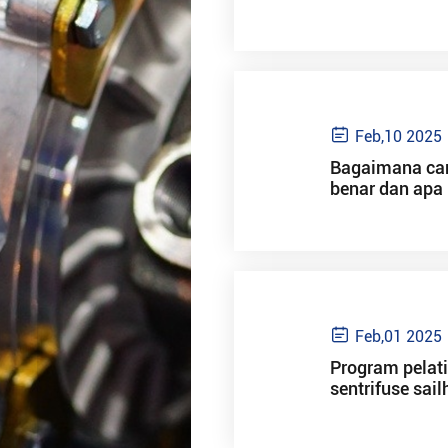

Feb,10 2025
Bagaimana car
benar dan apa

Feb,01 2025
Program pelat
sentrifuse sail