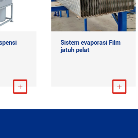
uspensi
Sistem evaporasi Film
jatuh pelat
t Lebih Banyak

Lihat Lebih Banyak
