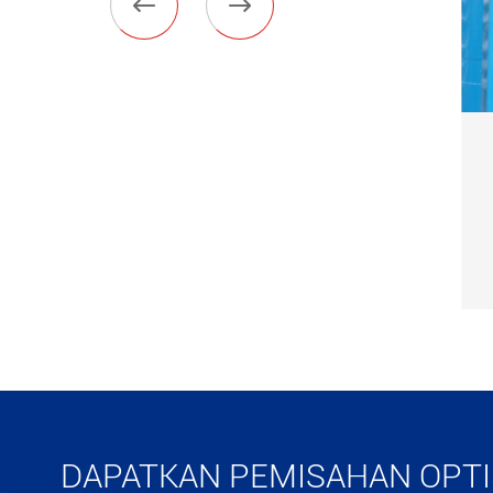


Mesin pemisah tarik tas
pengeruk bawah LLGZ
Lihat Lebih Banyak

DAPATKAN PEMISAHAN OPT