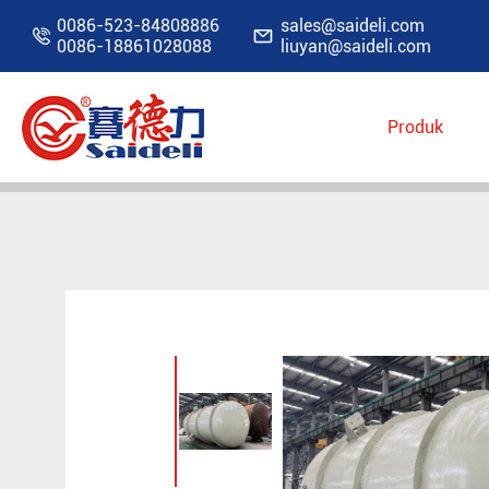
0086-523-84808886
sales@saideli.com


0086-18861028088
liuyan@saideli.com
Produk
Rumah
Produk
Perlengkapan kontainer no