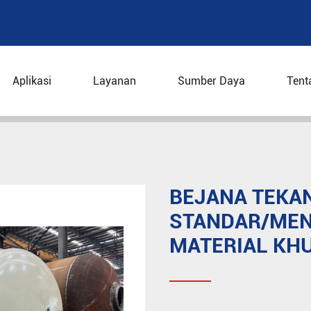
Aplikasi
Layanan
Sumber Daya
Tent
nstandar
Bejana tekanan tidak standar/Menara/reakto
BEJANA TEKA
STANDAR/MEN
MATERIAL KH