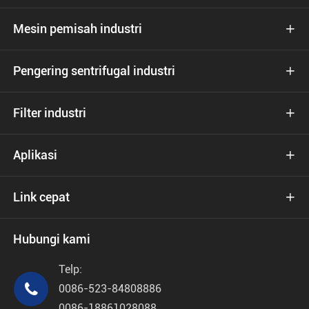
Mesin pemisah industri

Pengering sentrifugal industri

Filter industri

Aplikasi

Link cepat

Hubungi kami
Telp:

0086-523-84808886
0086-18861028088