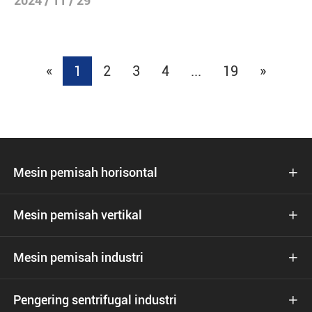
2024 / 11 / 29
«
1
2
3
4
...
19
»
Mesin pemisah horisontal

Mesin pemisah vertikal

Mesin pemisah industri

Pengering sentrifugal industri
