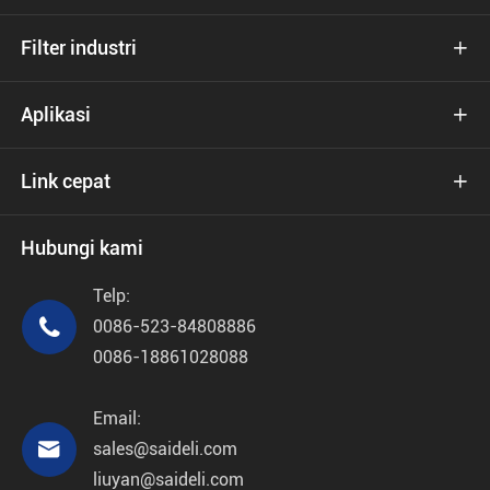
Filter industri

Aplikasi

Link cepat

Hubungi kami
Telp:

0086-523-84808886
0086-18861028088
Email:

sales@saideli.com
liuyan@saideli.com