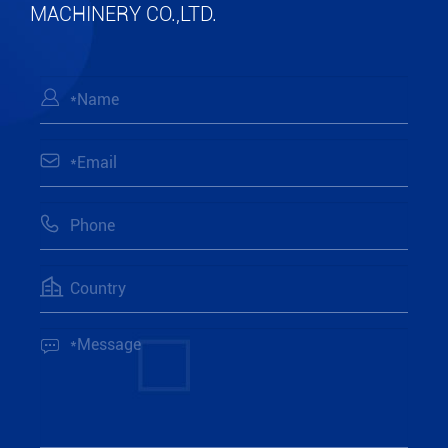
MACHINERY CO.,LTD.
Lihat Lebih Banyak





