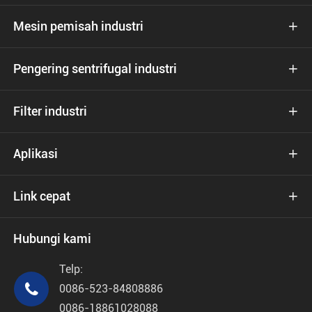
Mesin pemisah industri

Pengering sentrifugal industri

Filter industri

Aplikasi

Link cepat

Hubungi kami
Telp:

0086-523-84808886
0086-18861028088