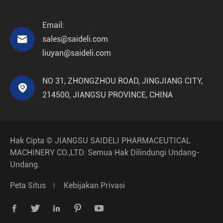
Email:

sales@saideli.com
liuyan@saideli.com
NO 31, ZHONGZHOU ROAD, JINGJIANG CITY,

214500, JIANGSU PROVINCE, CHINA
Hak Cipta ©
JIANGSU SAIDELI PHARMACEUTICAL
MACHINERY CO.,LTD.
Semua Hak Dilindungi Undang-
Undang.
Peta Situs
Kebijakan Privasi




