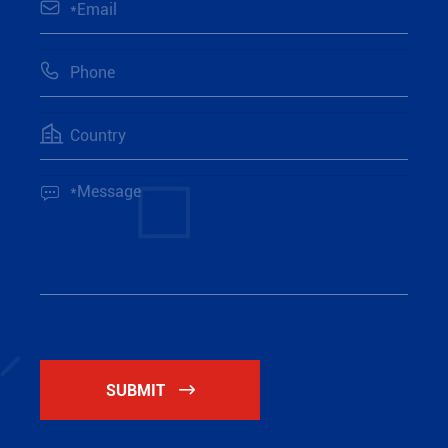




SUBMIT
