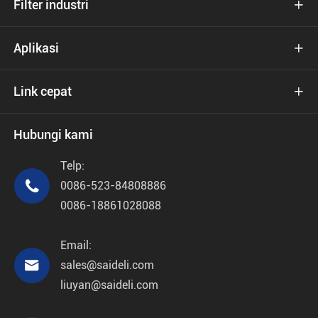
Filter industri

Aplikasi

Link cepat

Hubungi kami
Telp:

0086-523-84808886
0086-18861028088
Email:

sales@saideli.com
liuyan@saideli.com