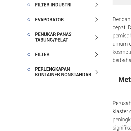

FILTER INDUSTRI
Dengan 

EVAPORATOR
cepat. 
PENUKAR PANAS
pemisah

TABUNG/PELAT
umum da
kosmeti

FILTER
berbahay
PERLENGKAPAN

KONTAINER NONSTANDAR
Met
Perusah
klaster
peningk
signifi