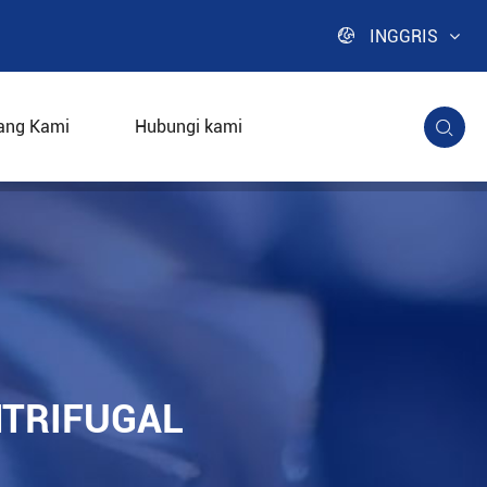

INGGRIS
ang Kami
Hubungi kami

NTRIFUGAL