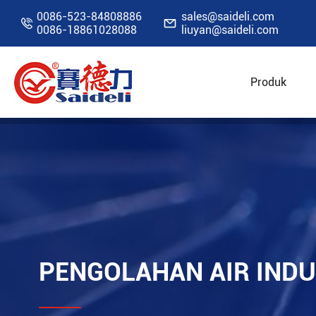
0086-523-84808886
sales@saideli.com


0086-18861028088
liuyan@saideli.com
Produk
Rumah
Sumber Daya
Blog
Pengolahan ai
PENGOLAHAN AIR INDU