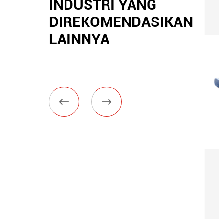
INDUSTRI YANG
DIREKOMENDASIKAN
LAINNYA


as
Pres Filter vertikal
Z