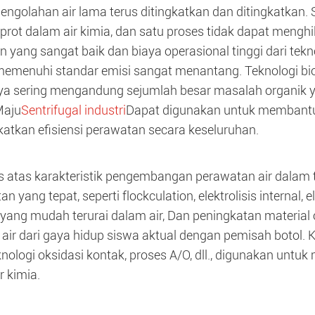
 pengolahan air lama terus ditingkatkan dan ditingkatka
rot dalam air kimia, dan satu proses tidak dapat mengh
n yang sangat baik dan biaya operasional tinggi dari tekno
emenuhi standar emisi sangat menantang. Teknologi biokim
a sering mengandung sejumlah besar masalah organik yan
Maju
Sentrifugal industri
Dapat digunakan untuk membantu
atkan efisiensi perawatan secara keseluruhan.
 atas karakteristik pengembangan perawatan air dalam t
n yang tepat, seperti flockculation, elektrolisis internal, 
 yang mudah terurai dalam air, Dan peningkatan material 
s air dari gaya hidup siswa aktual dengan pemisah botol. 
knologi oksidasi kontak, proses A/O, dll., digunakan un
r kimia.