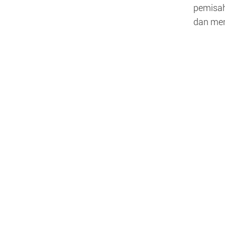
pemisah
dan men