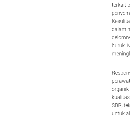
terkait
penyemp
Kesulita
dalam m
gelomny
buruk. 
meningk
Respons
perawata
organik
kualita
SBR, te
untuk ai