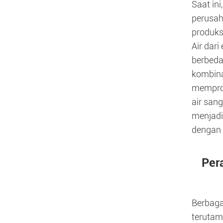
Saat ini
perusaha
produksi
Air dar
berbeda
kombinas
mempros
air san
menjadi
dengan 
Per
Berbaga
terutam