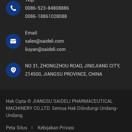

0086-523-84808886
0086-18861028088
Email:

sales@saideli.com
liuyan@saideli.com
NO 31, ZHONGZHOU ROAD, JINGJIANG CITY,

214500, JIANGSU PROVINCE, CHINA
Hak Cipta ©
JIANGSU SAIDELI PHARMACEUTICAL
MACHINERY CO.,LTD.
Semua Hak Dilindungi Undang-
Undang.
Peta Situs
Kebijakan Privasi