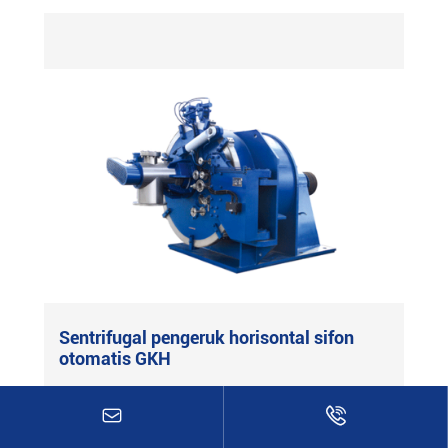
Sistem evaporasi MVR

