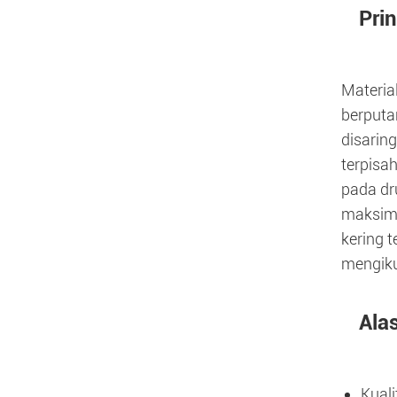
Pri
Materia
berputa
disaring
terpisah
pada dr
maksimu
kering 
mengiku
Ala
Kuali