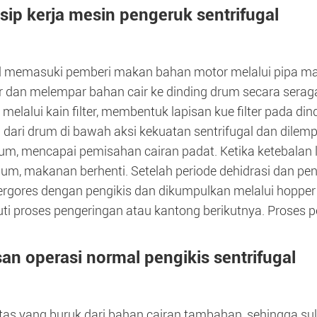
nsip kerja mesin pengeruk sentrifugal
l memasuki pemberi makan bahan motor melalui pipa 
r dan melempar bahan cair ke dinding drum secara serag
 melalui kain filter, membentuk lapisan kue filter pada d
 dari drum di bawah aksi kekuatan sentrifugal dan dilemp
um, mencapai pemisahan cairan padat. Ketika ketebalan l
m, makanan berhenti. Setelah periode dehidrasi dan pen
tergores dengan pengikis dan dikumpulkan melalui hopp
ti proses pengeringan atau kantong berikutnya. Proses p
san operasi normal pengikis sentrifugal
tas yang buruk dari bahan cairan tambahan, sehingga su