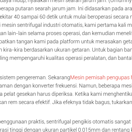
 daya hidup, nyalakan mesin searah jarum jam. (Umumny
berapa putaran searah jarum jam. Ini didasarkan pada a
ekitar 40 sampai 60 detik untuk mulai beroperasi secara
gi mesin sentrifugal industri otomatis, kami pertama kal
gan lain-lain selama proses operasi, dan kemudian menelit
tkan tangan kami pada platform untuk merasakan getaran
n kira-kira berdasarkan ukuran getaran. Untuk bagian bant
ling mempengaruhi kualitas operasi peralatan, dan banta
 sistem pengereman. Sekarang
Mesin pemisah pengupas h
yaman dengan konverter frekuensi. Namun, beberapa mesi
a pelat gesekan harus diperiksa. Ketika kami menghenti
an rem secara efektif. Jika efeknya tidak bagus, tukarka
enggunaan praktis, sentrifugal pengikis otomatis sanga
rasi tinggi dengan ukuran partikel 0.015mm dan rentang 