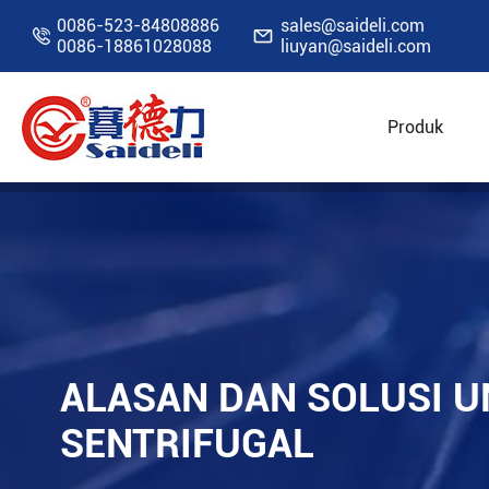
0086-523-84808886
sales@saideli.com


0086-18861028088
liuyan@saideli.com
Produk
Rumah
Sumber Daya
Blog
Alasan dan so
ALASAN DAN SOLUSI U
SENTRIFUGAL