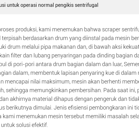
usi untuk operasi normal pengikis sentrifugal
roses produksi, kami menemukan bahwa scraper sentrifu
l terpisah berdasarkan drum yang diinstal pada mesin ber
i drum melalui pipa makanan dan, di bawah aksi kekuata
 kain filter dan lubang penyaringan pada dinding bagian 
ul di pori-pori antara drum bagian dalam dan luar, Semen
gian dalam, membentuk lapisan penyaring kue di dalam 
 mencapai nilai maksimum, mesin akan berhenti membe
auh, sehingga memungkinkan pembersihan. Pada saat ini,
, dan akhirnya material dihapus dengan pengeruk dan tid
us berikutnya dimulai. Jenis efisiensi pembongkaran ini ti
ika kami menemukan mesin tersebut memiliki masalah se
untuk solusi efektif.