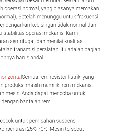
a, sebagian besar memutar searah jarum
rah operasi normal, yang biasanya memakan
 normal); Setelah menunggu untuk frekuensi
i mendengarkan kebisingan tidak normal dan
i stabilitas operasi mekanis. Kami
 sentrifugal, dan menilai kualitas
alan transmisi peralatan, itu adalah bagian
lannya harus andal.
orizontal
Semua rem resistor listrik, yang
n produksi masih memiliki rem mekanis,
kan mesin, Anda dapat mencoba untuk
n dengan bantalan rem.
t cocok untuk pemisahan suspensi
konsentrasi 25% 70%. Mesin tersebut