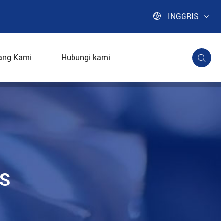

INGGRIS
ang Kami
Hubungi kami

IS