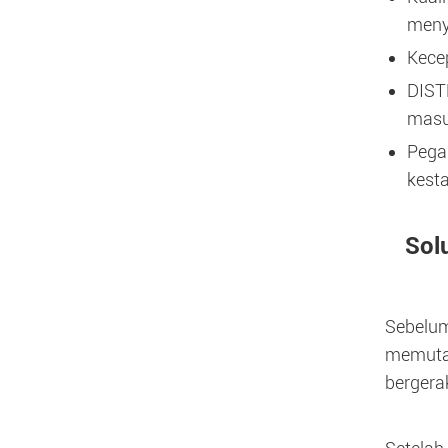
meny
Kecep
DISTR
masu
Pegas
kesta
Sol
Sebelu
memutar
bergerak