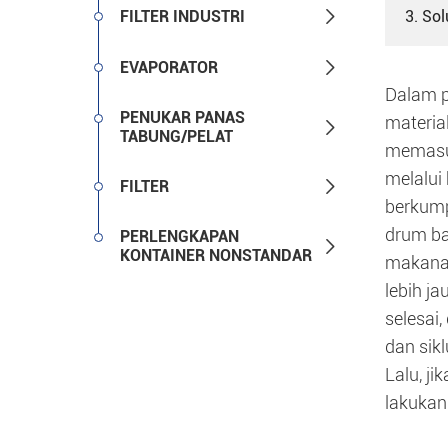

FILTER INDUSTRI
3. Sol

EVAPORATOR
Dalam p
PENUKAR PANAS
materia

TABUNG/PELAT
memasuk
melalui

FILTER
berkump
drum ba
PERLENGKAPAN

KONTAINER NONSTANDAR
makanan
lebih j
selesai
dan sikl
Lalu, j
lakukan 