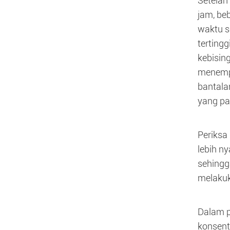
Setelah
jam, be
waktu s
terting
kebisin
menempa
bantala
yang pa
Periksa
lebih n
sehingg
melakuk
Dalam p
konsent