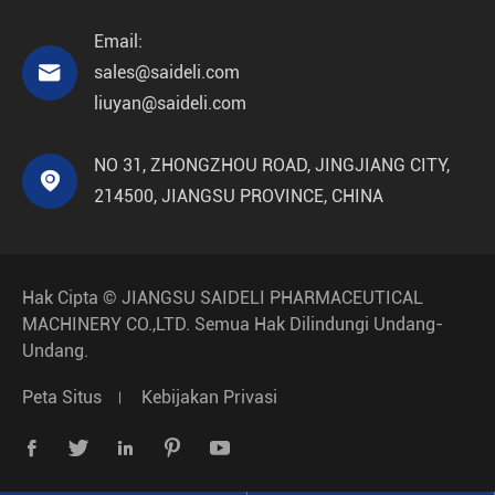
Email:

sales@saideli.com
liuyan@saideli.com
NO 31, ZHONGZHOU ROAD, JINGJIANG CITY,

214500, JIANGSU PROVINCE, CHINA
Hak Cipta ©
JIANGSU SAIDELI PHARMACEUTICAL
MACHINERY CO.,LTD.
Semua Hak Dilindungi Undang-
Undang.
Peta Situs
Kebijakan Privasi




