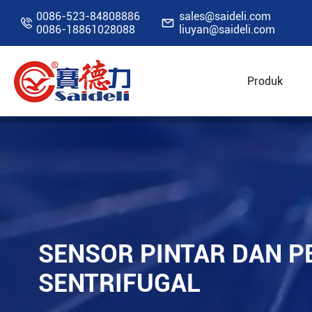
0086-523-84808886
sales@saideli.com


0086-18861028088
liuyan@saideli.com
Produk
Rumah
Sumber Daya
Blog
Sensor pintar
SENSOR PINTAR DAN P
SENTRIFUGAL