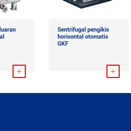
luaran
Sentrifugal pengikis
al
horisontal otomatis
GKF
t Lebih Banyak

Lihat Lebih Banyak
