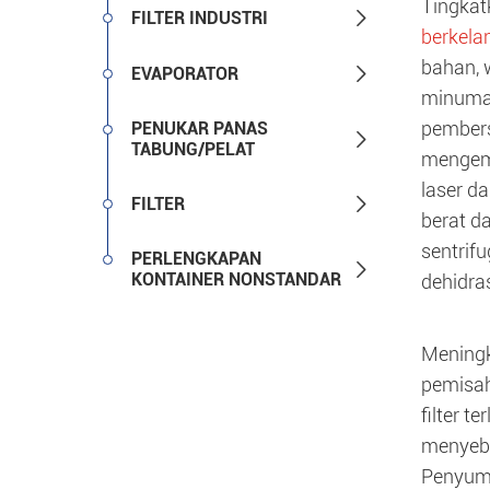
Tingkat

FILTER INDUSTRI
berkela
bahan, 

EVAPORATOR
minuman 
pembers
PENUKAR PANAS

TABUNG/PELAT
mengemb
laser da

FILTER
berat d
sentrif
PERLENGKAPAN

KONTAINER NONSTANDAR
dehidra
Meningk
pemisah
filter 
menyeba
Penyumb