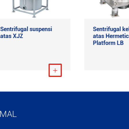
Sentrifugal suspensi
Sentrifugal ke
atas XJZ
atas Hermetic
Platform LB
Lihat Lebih Banyak

Liha
IMAL