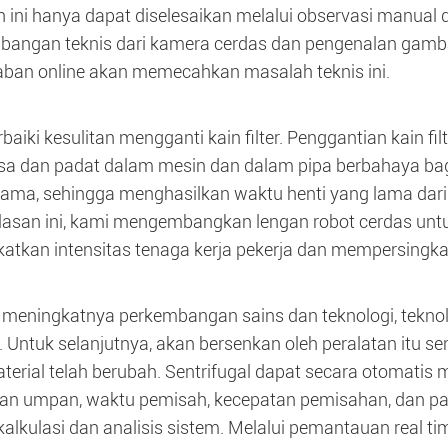
 ini hanya dapat diselesaikan melalui observasi manua
angan teknis dari kamera cerdas dan pengenalan gambar
ban online akan memecahkan masalah teknis ini.
aiki kesulitan mengganti kain filter. Penggantian kain f
isa dan padat dalam mesin dan dalam pipa berbahaya ba
lama, sehingga menghasilkan waktu henti yang lama dari 
lasan ini, kami mengembangkan lengan robot cerdas untuk
atkan intensitas tenaga kerja pekerja dan mempersingka
meningkatnya perkembangan sains dan teknologi, teknol
 Untuk selanjutnya, akan bersenkan oleh peralatan itu se
terial telah berubah. Sentrifugal dapat secara otomatis
an umpan, waktu pemisah, kecepatan pemisahan, dan par
 kalkulasi dan analisis sistem. Melalui pemantauan real 