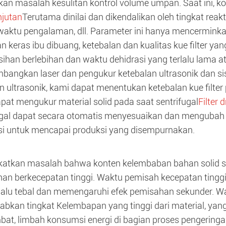
kan masalah kesulitan kontrol volume umpan. Saat ini, k
njutan
Terutama dinilai dan dikendalikan oleh tingkat reakto
waktu pengalaman, dll. Parameter ini hanya mencerminkan
keras ibu dibuang, ketebalan dan kualitas kue filter yang
ihan berlebihan dan waktu dehidrasi yang terlalu lama ata
angkan laser dan pengukur ketebalan ultrasonik dan sis
n ultrasonik, kami dapat menentukan ketebalan kue filter
apat mengukur material solid pada saat sentrifugal
Filter 
ugal dapat secara otomatis menyesuaikan dan menguba
si untuk mencapai produksi yang disempurnakan.
atkan masalah bahwa konten kelembaban bahan solid su
an berkecepatan tinggi. Waktu pemisah kecepatan tingg
terlalu tebal dan memengaruhi efek pemisahan sekunder. 
bkan tingkat Kelembapan yang tinggi dari material, yan
at, limbah konsumsi energi di bagian proses pengeringan