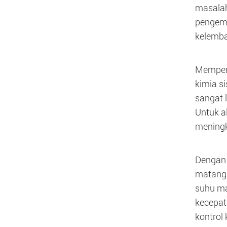
masalah
pengemb
kelemba
Memperb
kimia s
sangat 
Untuk a
meningk
Dengan 
matang.
suhu ma
kecepat
kontrol