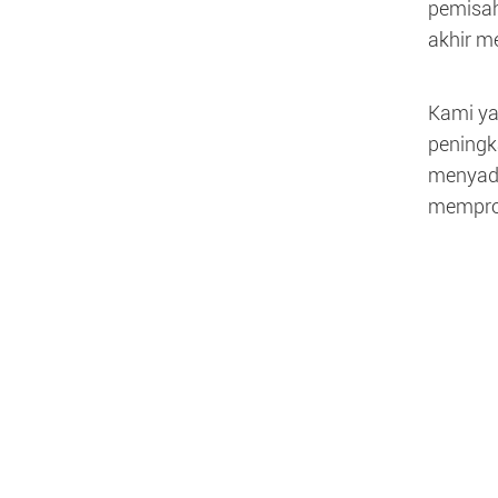
pemisah
akhir m
Kami ya
peningk
menyada
memprom