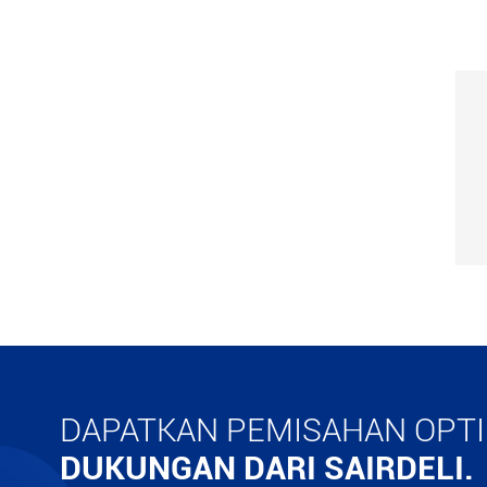
Mesin pemisah
horisontal otomatis
GKC
Banyak

Lihat Lebih Banyak

DAPATKAN PEMISAHAN OPT
DUKUNGAN DARI SAIRDELI.