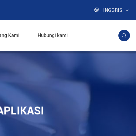

INGGRIS
ang Kami
Hubungi kami

APLIKASI