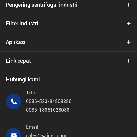
Pengering sentrifugal industri

Filter industri

Aplikasi

Link cepat

Hubungi kami
Telp:

0086-523-84808886
0086-18861028088
Email:

sales@saideli.com