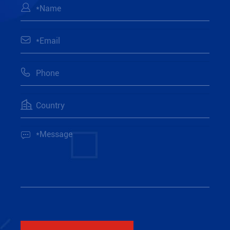




