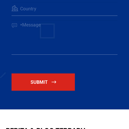


SUBMIT
