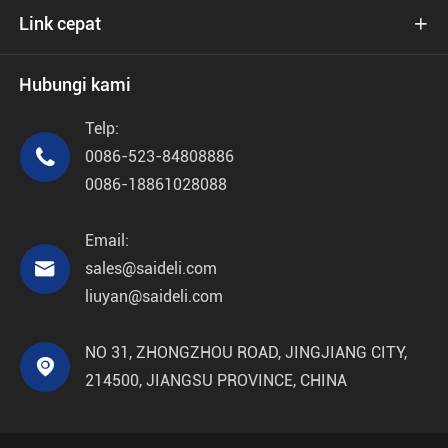
Link cepat

Hubungi kami
Telp:

0086-523-84808886
0086-18861028088
Email:

sales@saideli.com
liuyan@saideli.com
NO 31, ZHONGZHOU ROAD, JINGJIANG CITY,

214500, JIANGSU PROVINCE, CHINA