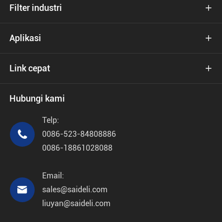
Filter industri

Aplikasi

Link cepat

Hubungi kami
Telp:

0086-523-84808886
0086-18861028088
Email:

sales@saideli.com
liuyan@saideli.com