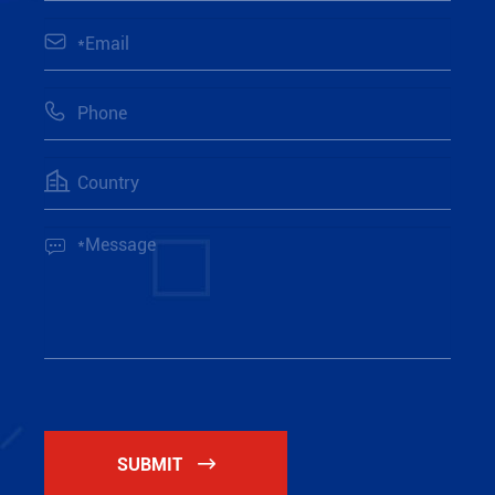




SUBMIT
