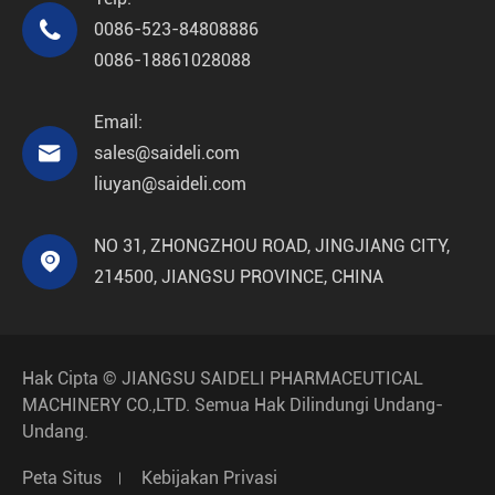

0086-523-84808886
0086-18861028088
Email:

sales@saideli.com
liuyan@saideli.com
NO 31, ZHONGZHOU ROAD, JINGJIANG CITY,

214500, JIANGSU PROVINCE, CHINA
Hak Cipta ©
JIANGSU SAIDELI PHARMACEUTICAL
MACHINERY CO.,LTD.
Semua Hak Dilindungi Undang-
Undang.
Peta Situs
Kebijakan Privasi