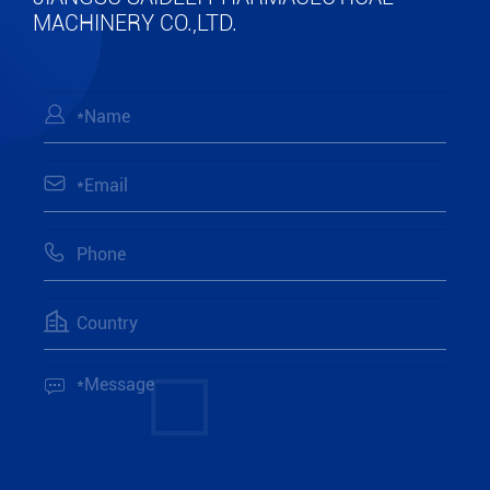
MACHINERY CO.,LTD.




