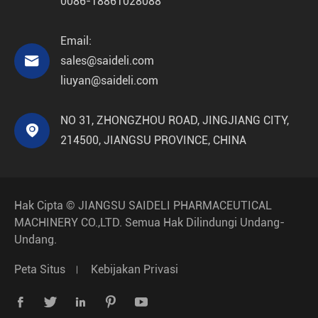
0086-18861028088
Email:

sales@saideli.com
liuyan@saideli.com
NO 31, ZHONGZHOU ROAD, JINGJIANG CITY,

214500, JIANGSU PROVINCE, CHINA
Hak Cipta ©
JIANGSU SAIDELI PHARMACEUTICAL
MACHINERY CO.,LTD.
Semua Hak Dilindungi Undang-
Undang.
Peta Situs
Kebijakan Privasi




