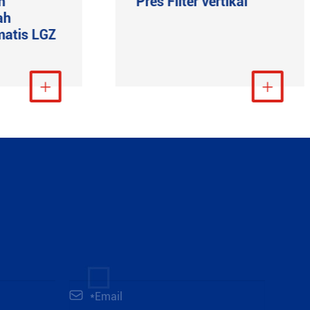
h
Pres Filter vertikal
ah
matis LGZ
t Lebih Banyak

Lihat Lebih Banyak

