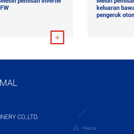
Mesin pemisah inverter
Mesin pemisa
FW
keluaran baw
pengeruk oto
Lihat Lebih Banyak

Liha
IMAL
NERY CO.,LTD.
