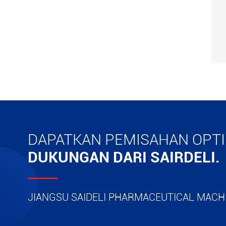
ar
Piston HR mendorong
sentrifugal
Banyak

Lihat Lebih Banyak

DAPATKAN PEMISAHAN OPT
DUKUNGAN DARI SAIRDELI.
JIANGSU SAIDELI PHARMACEUTICAL MACHI