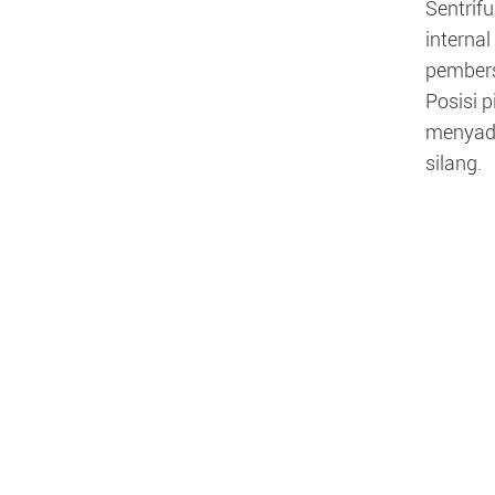
Sentrif
interna
pembers
Posisi 
menyada
silang.