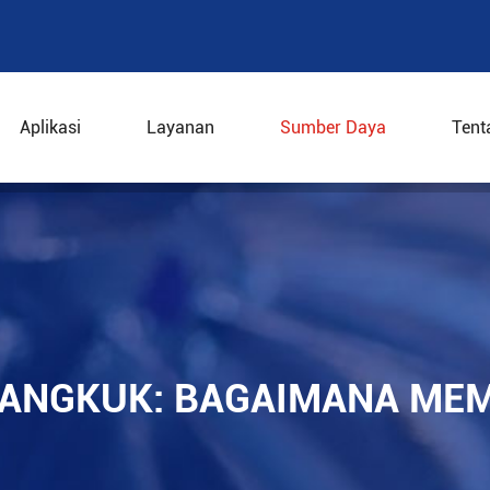
Aplikasi
Layanan
Sumber Daya
Tent
 layar mangkuk: bagaimana memenuhi standar GMP
MANGKUK: BAGAIMANA ME