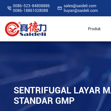
0086-523-84808886
sales@saideli.com


0086-18861028088
liuyan@saideli.com
Produk
Rumah
Sumber Daya
Blog
Sentrifugal
SENTRIFUGAL LAYAR 
STANDAR GMP