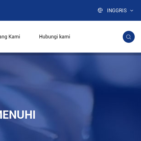

INGGRIS
ang Kami
Hubungi kami

MENUHI