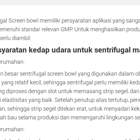
ugal Screen bowl memiliki persyaratan aplikasi yang sanga
emenuhi standar relevan GMP. Untuk menghasilkan produ
perlu diambil:
syaratan kedap udara untuk sentrifugal m
erumahan:
n besar sentrifugal screen bowl yang digunakan dalam 
 yang relatif kecil, sehingga sentrifugal perlu memiliki k
g diproses dengan slot untuk memasang strip segel, dan s
i elastisitas yang baik. Setelah penutup atas tertutup, p
n, sehingga strip segel ditekan erat, untuk menyadari k
h bau selama produksi dan memengaruhi lingkungan sek
erumahan: