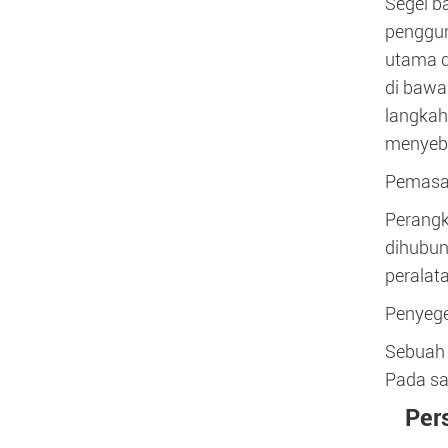
Segel b
penggun
utama d
di bawa
langkah
menyeba
Pemasan
Perangk
dihubun
peralat
Penyege
Sebuah 
Pada sa
Per