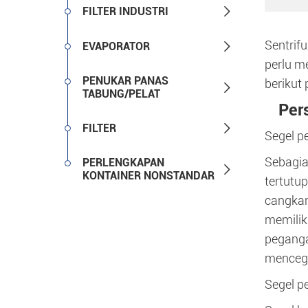

FILTER INDUSTRI
Sentrif

EVAPORATOR
perlu m
PENUKAR PANAS
berikut 

TABUNG/PELAT
Per

FILTER
Segel p
Sebagia
PERLENGKAPAN

KONTAINER NONSTANDAR
tertutup
cangkan
memilik
peganga
mencega
Segel p