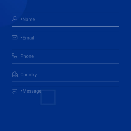




