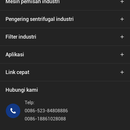
Mesin pemisah industri

Pengering sentrifugal industri

Filter industri

Aplikasi

Link cepat

Hubungi kami
Telp:

0086-523-84808886
0086-18861028088