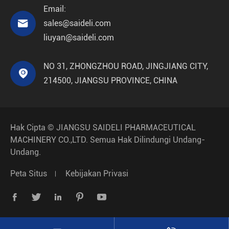
Email:

sales@saideli.com
liuyan@saideli.com
NO 31, ZHONGZHOU ROAD, JINGJIANG CITY,

214500, JIANGSU PROVINCE, CHINA
Hak Cipta ©
JIANGSU SAIDELI PHARMACEUTICAL
MACHINERY CO.,LTD.
Semua Hak Dilindungi Undang-
Undang.
Peta Situs
Kebijakan Privasi




